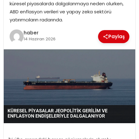
küresel piyasalarda dalgalanmaya neden olurken,
ABD enflasyon verileri ve yapay zeka sektörü
TEKNOLOJI
yatırımcıların radarında.
EĞITIM
haber
Paylaş
14 Haziran 2026
GENEL