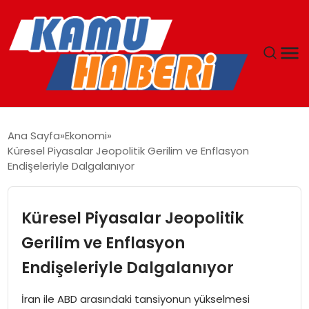
ANASAYFA
Ana Sayfa
Ekonomi
Küresel Piyasalar Jeopolitik Gerilim ve Enflasyon
YAŞAM
Endişeleriyle Dalgalanıyor
GÜNCEL
Küresel Piyasalar Jeopolitik
MAGAZIN
Gerilim ve Enflasyon
Endişeleriyle Dalgalanıyor
EKONOMI
İran ile ABD arasındaki tansiyonun yükselmesi
SPOR