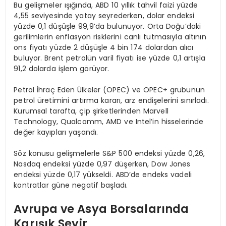
Bu gelişmeler ışığında, ABD 10 yıllık tahvil faizi yüzde
4,55 seviyesinde yatay seyrederken, dolar endeksi
yüzde 0,1 düşüşle 99,9’da bulunuyor. Orta Doğu’daki
gerilimlerin enflasyon risklerini canlı tutmasıyla altının
ons fiyatı yüzde 2 düşüşle 4 bin 174 dolardan alıcı
buluyor. Brent petrolün varil fiyatı ise yüzde 0,1 artışla
91,2 dolarda işlem görüyor.
Petrol İhraç Eden Ülkeler (OPEC) ve OPEC+ grubunun
petrol üretimini artırma kararı, arz endişelerini sınırladı.
Kurumsal tarafta, çip şirketlerinden Marvell
Technology, Qualcomm, AMD ve Intel’in hisselerinde
değer kayıpları yaşandı.
Söz konusu gelişmelerle S&P 500 endeksi yüzde 0,26,
Nasdaq endeksi yüzde 0,97 düşerken, Dow Jones
endeksi yüzde 0,17 yükseldi. ABD’de endeks vadeli
kontratlar güne negatif başladı.
Avrupa ve Asya Borsalarında
Karışık Seyir