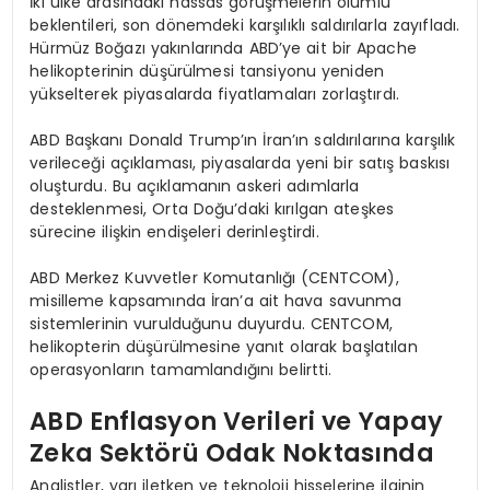
İki ülke arasındaki hassas görüşmelerin olumlu
beklentileri, son dönemdeki karşılıklı saldırılarla zayıfladı.
Hürmüz Boğazı yakınlarında ABD’ye ait bir Apache
helikopterinin düşürülmesi tansiyonu yeniden
yükselterek piyasalarda fiyatlamaları zorlaştırdı.
ABD Başkanı Donald Trump’ın İran’ın saldırılarına karşılık
verileceği açıklaması, piyasalarda yeni bir satış baskısı
oluşturdu. Bu açıklamanın askeri adımlarla
desteklenmesi, Orta Doğu’daki kırılgan ateşkes
sürecine ilişkin endişeleri derinleştirdi.
ABD Merkez Kuvvetler Komutanlığı (CENTCOM),
misilleme kapsamında İran’a ait hava savunma
sistemlerinin vurulduğunu duyurdu. CENTCOM,
helikopterin düşürülmesine yanıt olarak başlatılan
operasyonların tamamlandığını belirtti.
ABD Enflasyon Verileri ve Yapay
Zeka Sektörü Odak Noktasında
Analistler, yarı iletken ve teknoloji hisselerine ilginin