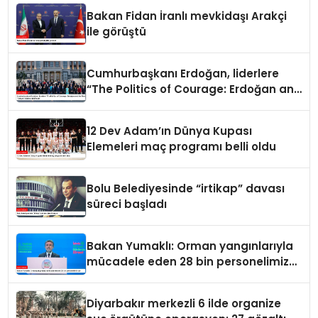
Bakan Fidan İranlı mevkidaşı Arakçi
ile görüştü
Cumhurbaşkanı Erdoğan, liderlere
“The Politics of Courage: Erdoğan and
the Rise of Türkiye” kitabını takdim
etti
12 Dev Adam’ın Dünya Kupası
Elemeleri maç programı belli oldu
Bolu Belediyesinde “irtikap” davası
süreci başladı
Bakan Yumaklı: Orman yangınlarıyla
mücadele eden 28 bin personelimiz
var
Diyarbakır merkezli 6 ilde organize