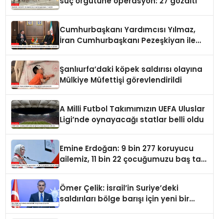
suç örgütüne operasyon: 27 gözaltı
Cumhurbaşkanı Yardımcısı Yılmaz,
İran Cumhurbaşkanı Pezeşkiyan ile
görüştü
Şanlıurfa’daki köpek saldırısı olayına
Mülkiye Müfettişi görevlendirildi
A Milli Futbol Takımımızın UEFA Uluslar
Ligi’nde oynayacağı statlar belli oldu
Emine Erdoğan: 9 bin 277 koruyucu
ailemiz, 11 bin 22 çocuğumuzu baş tacı
ediyor
Ömer Çelik: İsrail’in Suriye’deki
saldırıları bölge barışı için yeni bir
tehdit dalgasıdır