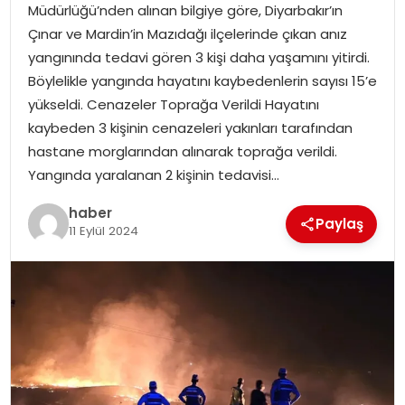
Müdürlüğü’nden alınan bilgiye göre, Diyarbakır’ın
Çınar ve Mardin’in Mazıdağı ilçelerinde çıkan anız
TEKNOLOJI
yangınında tedavi gören 3 kişi daha yaşamını yitirdi.
Böylelikle yangında hayatını kaybedenlerin sayısı 15’e
EĞITIM
yükseldi. Cenazeler Toprağa Verildi Hayatını
kaybeden 3 kişinin cenazeleri yakınları tarafından
GENEL
hastane morglarından alınarak toprağa verildi.
Yangında yaralanan 2 kişinin tedavisi…
haber
Paylaş
11 Eylül 2024