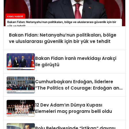
Bakan Fidan: Netanyahu’nun politikaları, bölge
ve uluslararası güvenlik için bir yük ve tehdit
Bakan Fidan İranlı mevkidaşı Arakçi
ile görüştü
Cumhurbaşkanı Erdoğan, liderlere
“The Politics of Courage: Erdoğan and
the Rise of Türkiye” kitabını takdim
etti
12 Dev Adam’ın Dünya Kupası
Elemeleri maç programı belli oldu
Bolu Belediyesinde “irtikap” davası