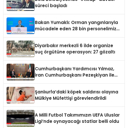
süreci başladı
Bakan Yumaklı: Orman yangınlarıyla
mücadele eden 28 bin personelimiz
var
Diyarbakır merkezli 6 ilde organize
suç örgütüne operasyon: 27 gözaltı
Cumhurbaşkanı Yardımcısı Yılmaz,
İran Cumhurbaşkanı Pezeşkiyan ile
görüştü
Şanlıurfa’daki köpek saldırısı olayına
Mülkiye Müfettişi görevlendirildi
A Milli Futbol Takımımızın UEFA Uluslar
Ligi’nde oynayacağı statlar belli oldu