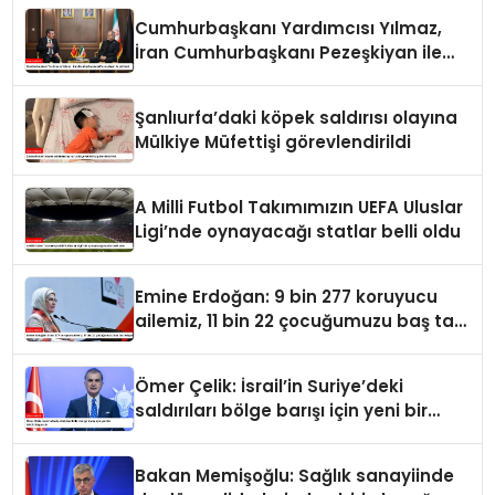
Cumhurbaşkanı Yardımcısı Yılmaz,
İran Cumhurbaşkanı Pezeşkiyan ile
görüştü
Şanlıurfa’daki köpek saldırısı olayına
Mülkiye Müfettişi görevlendirildi
A Milli Futbol Takımımızın UEFA Uluslar
Ligi’nde oynayacağı statlar belli oldu
Emine Erdoğan: 9 bin 277 koruyucu
ailemiz, 11 bin 22 çocuğumuzu baş tacı
ediyor
Ömer Çelik: İsrail’in Suriye’deki
saldırıları bölge barışı için yeni bir
tehdit dalgasıdır
Bakan Memişoğlu: Sağlık sanayiinde