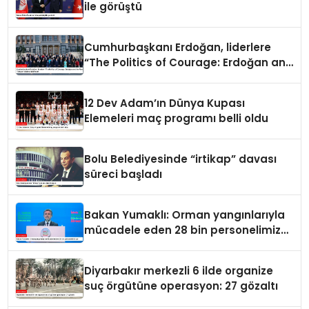
ile görüştü
Cumhurbaşkanı Erdoğan, liderlere
“The Politics of Courage: Erdoğan and
the Rise of Türkiye” kitabını takdim
etti
12 Dev Adam’ın Dünya Kupası
Elemeleri maç programı belli oldu
Bolu Belediyesinde “irtikap” davası
süreci başladı
Bakan Yumaklı: Orman yangınlarıyla
mücadele eden 28 bin personelimiz
var
Diyarbakır merkezli 6 ilde organize
suç örgütüne operasyon: 27 gözaltı