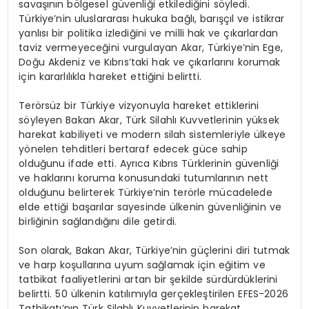
savaşının bölgesel güvenliği etkilediğini söyledi.
Türkiye’nin uluslararası hukuka bağlı, barışçıl ve istikrar
yanlısı bir politika izlediğini ve milli hak ve çıkarlardan
taviz vermeyeceğini vurgulayan Akar, Türkiye’nin Ege,
Doğu Akdeniz ve Kıbrıs’taki hak ve çıkarlarını korumak
için kararlılıkla hareket ettiğini belirtti.
Terörsüz bir Türkiye vizyonuyla hareket ettiklerini
söyleyen Bakan Akar, Türk Silahlı Kuvvetlerinin yüksek
harekat kabiliyeti ve modern silah sistemleriyle ülkeye
yönelen tehditleri bertaraf edecek güce sahip
olduğunu ifade etti. Ayrıca Kıbrıs Türklerinin güvenliği
ve haklarını koruma konusundaki tutumlarının nett
olduğunu belirterek Türkiye’nin terörle mücadelede
elde ettiği başarılar sayesinde ülkenin güvenliğinin ve
birliğinin sağlandığını dile getirdi.
Son olarak, Bakan Akar, Türkiye’nin güçlerini diri tutmak
ve harp koşullarına uyum sağlamak için eğitim ve
tatbikat faaliyetlerini artan bir şekilde sürdürdüklerini
belirtti. 50 ülkenin katılımıyla gerçekleştirilen EFES-2026
Tatbikatı’nın Türk Silahlı Kuvvetlerinin harekat