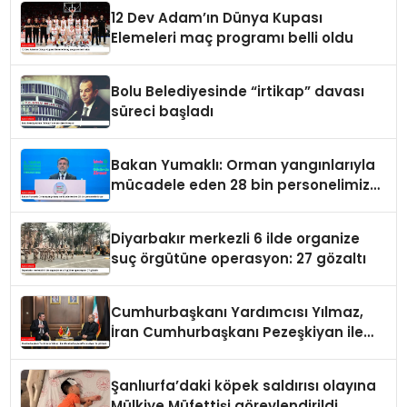
etti
12 Dev Adam’ın Dünya Kupası
Elemeleri maç programı belli oldu
Bolu Belediyesinde “irtikap” davası
süreci başladı
Bakan Yumaklı: Orman yangınlarıyla
mücadele eden 28 bin personelimiz
var
Diyarbakır merkezli 6 ilde organize
suç örgütüne operasyon: 27 gözaltı
Cumhurbaşkanı Yardımcısı Yılmaz,
İran Cumhurbaşkanı Pezeşkiyan ile
görüştü
Şanlıurfa’daki köpek saldırısı olayına
Mülkiye Müfettişi görevlendirildi