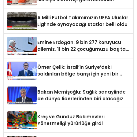
A Milli Futbol Takımımızın UEFA Uluslar
Ligi’nde oynayacağı statlar belli oldu
Emine Erdoğan: 9 bin 277 koruyucu
ailemiz, 11 bin 22 çocuğumuzu baş tacı
ediyor
Ömer Çelik: İsrail’in Suriye’deki
saldırıları bölge barışı için yeni bir
tehdit dalgasıdır
Bakan Memişoğlu: Sağlık sanayiinde
de dünya liderlerinden biri olacağız
Kreş ve Gündüz Bakımevleri
Yönetmeliği yürürlüğe girdi