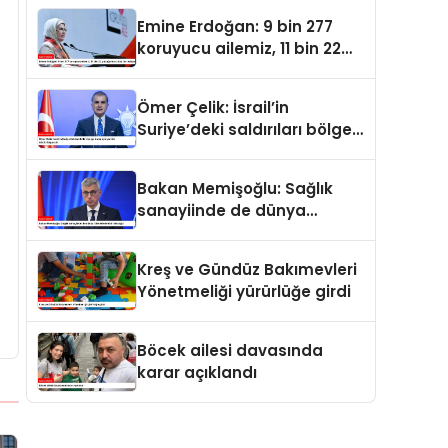
oldu
Emine Erdoğan: 9 bin 277
koruyucu ailemiz, 11 bin 22
çocuğumuzu baş tacı ediyor
Ömer Çelik: İsrail’in
Suriye’deki saldırıları bölge
barışı için yeni bir tehdit
dalgasıdır
Bakan Memişoğlu: Sağlık
sanayiinde de dünya
liderlerinden biri olacağız
Kreş ve Gündüz Bakımevleri
Yönetmeliği yürürlüğe girdi
Böcek ailesi davasında
karar açıklandı