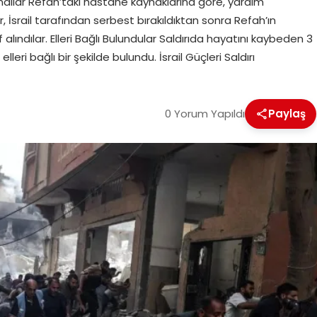
Alındılar Refah’taki hastane kaynaklarına göre, yardım
r, İsrail tarafından serbest bırakıldıktan sonra Refah’ın
ndılar. Elleri Bağlı Bulundular Saldırıda hayatını kaybeden 3
elleri bağlı bir şekilde bulundu. İsrail Güçleri Saldırı
0 Yorum Yapıldı
Paylaş