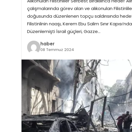
Alıkonulan Filistinliler Serbest Bırakılınca Hedef 
çalışmalarında görev alan ve alıkonulan Filistinlile
doğusunda düzenlenen topçu saldırısında hedef alı
Filistinlinin naaşı, Kerem Ebu Salim Sınır Kapısı’nda 
Düzenlemişti İsrail güçleri, Gazze…
haber
08 Temmuz 2024