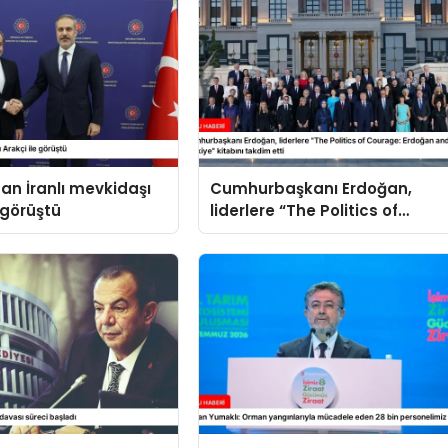
an İranlı mevkidaşı
Cumhurbaşkanı Erdoğan,
 görüştü
liderlere “The Politics of
Courage: Erdoğan and the
Rise of Türkiye” kitabını
takdim etti