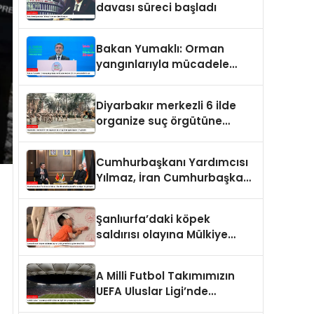
davası süreci başladı
Bakan Yumaklı: Orman
yangınlarıyla mücadele
eden 28 bin personelimiz
var
Diyarbakır merkezli 6 ilde
organize suç örgütüne
operasyon: 27 gözaltı
Cumhurbaşkanı Yardımcısı
Yılmaz, İran Cumhurbaşkanı
Pezeşkiyan ile görüştü
Şanlıurfa’daki köpek
saldırısı olayına Mülkiye
Müfettişi görevlendirildi
A Milli Futbol Takımımızın
UEFA Uluslar Ligi’nde
oynayacağı statlar belli