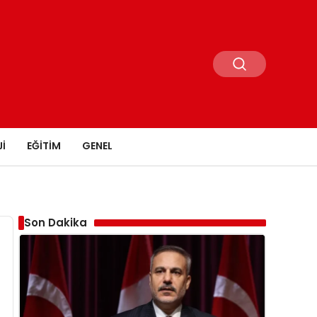
I
EĞITIM
GENEL
Son Dakika