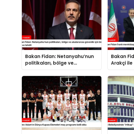
Bakan Fidan: Netanyahu’nun
Bakan Fid
politikaları, bölge ve
Arakçi ile
uluslararası güvenlik için bir
yük ve tehdit