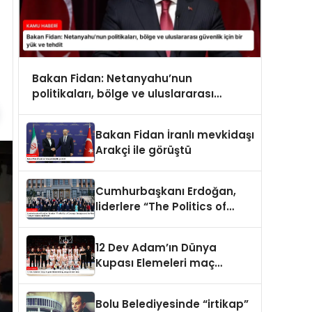
Bakan Fidan: Netanyahu’nun
politikaları, bölge ve uluslararası
güvenlik için bir yük ve tehdit
Bakan Fidan İranlı mevkidaşı
Arakçi ile görüştü
Cumhurbaşkanı Erdoğan,
liderlere “The Politics of
Courage: Erdoğan and the
Rise of Türkiye” kitabını
12 Dev Adam’ın Dünya
takdim etti
Kupası Elemeleri maç
programı belli oldu
Bolu Belediyesinde “irtikap”