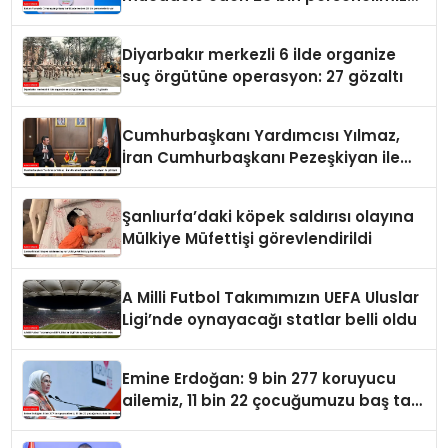
var
Diyarbakır merkezli 6 ilde organize
suç örgütüne operasyon: 27 gözaltı
Cumhurbaşkanı Yardımcısı Yılmaz,
İran Cumhurbaşkanı Pezeşkiyan ile
görüştü
Şanlıurfa’daki köpek saldırısı olayına
Mülkiye Müfettişi görevlendirildi
A Milli Futbol Takımımızın UEFA Uluslar
Ligi’nde oynayacağı statlar belli oldu
Emine Erdoğan: 9 bin 277 koruyucu
ailemiz, 11 bin 22 çocuğumuzu baş tacı
ediyor