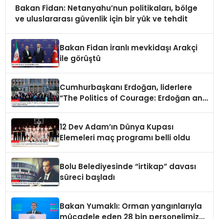
Bakan Fidan: Netanyahu’nun politikaları, bölge
ve uluslararası güvenlik için bir yük ve tehdit
Bakan Fidan İranlı mevkidaşı Arakçi
ile görüştü
Cumhurbaşkanı Erdoğan, liderlere
“The Politics of Courage: Erdoğan and
the Rise of Türkiye” kitabını takdim
etti
12 Dev Adam’ın Dünya Kupası
Elemeleri maç programı belli oldu
Bolu Belediyesinde “irtikap” davası
süreci başladı
Bakan Yumaklı: Orman yangınlarıyla
mücadele eden 28 bin personelimiz