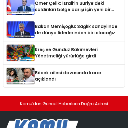
Ömer Çelik: İsrail’in Suriye’deki
saldırıları bölge barışı için yeni bir
tehdit dalgasıdır
Bakan Memişoğlu: Sağlık sanayiinde
de dünya liderlerinden biri olacağız
Kreş ve Gündüz Bakımevleri
Yönetmeliği yürürlüğe girdi
Böcek ailesi davasında karar
açıklandı
Kamu'dan Güncel Haberlerin Doğru Adresi