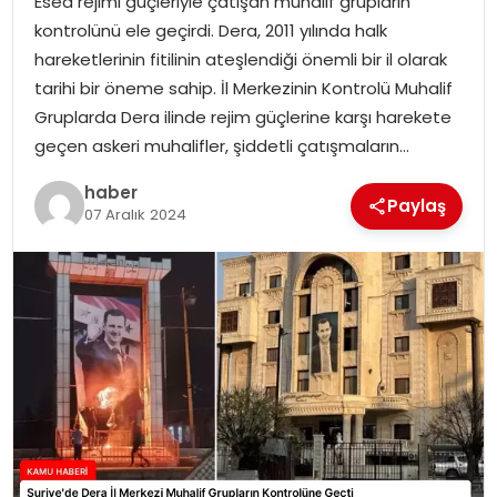
Esed rejimi güçleriyle çatışan muhalif grupların
kontrolünü ele geçirdi. Dera, 2011 yılında halk
TEKNOLOJI
hareketlerinin fitilinin ateşlendiği önemli bir il olarak
tarihi bir öneme sahip. İl Merkezinin Kontrolü Muhalif
EĞITIM
Gruplarda Dera ilinde rejim güçlerine karşı harekete
geçen askeri muhalifler, şiddetli çatışmaların…
GENEL
haber
Paylaş
07 Aralık 2024