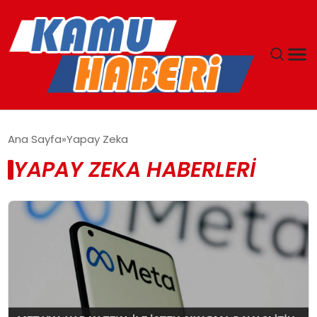
ANASAYFA
Ana Sayfa
Yapay Zeka
YAPAY ZEKA HABERLERI
YAŞAM
GÜNCEL
MAGAZIN
EKONOMI
SPOR