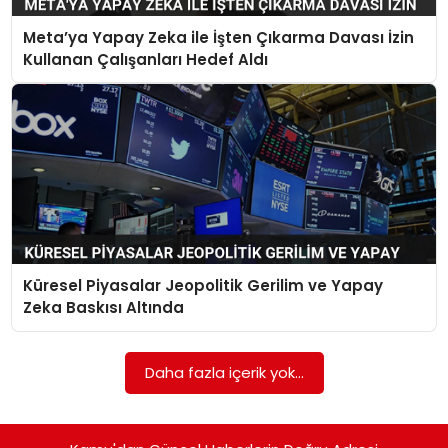
Meta’ya Yapay Zeka ile İşten Çıkarma Davası İzin
TEKNOLOJI
Kullanan Çalışanları Hedef Aldı
EĞITIM
GENEL
Küresel Piyasalar Jeopolitik Gerilim ve Yapay
Zeka Baskısı Altında
Daha fazla içerik yok...