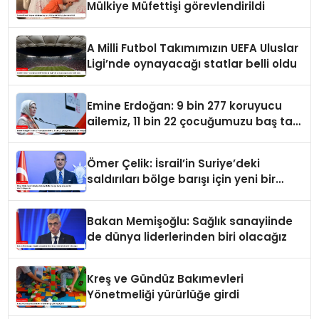
Mülkiye Müfettişi görevlendirildi
A Milli Futbol Takımımızın UEFA Uluslar
Ligi’nde oynayacağı statlar belli oldu
Emine Erdoğan: 9 bin 277 koruyucu
ailemiz, 11 bin 22 çocuğumuzu baş tacı
ediyor
Ömer Çelik: İsrail’in Suriye’deki
saldırıları bölge barışı için yeni bir
tehdit dalgasıdır
Bakan Memişoğlu: Sağlık sanayiinde
de dünya liderlerinden biri olacağız
Kreş ve Gündüz Bakımevleri
Yönetmeliği yürürlüğe girdi