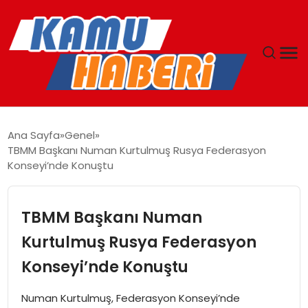
ANASAYFA
Ana Sayfa
Genel
TBMM Başkanı Numan Kurtulmuş Rusya Federasyon
YAŞAM
Konseyi’nde Konuştu
GÜNCEL
TBMM Başkanı Numan
MAGAZIN
Kurtulmuş Rusya Federasyon
Konseyi’nde Konuştu
EKONOMI
Numan Kurtulmuş, Federasyon Konseyi’nde
SPOR