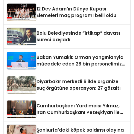
etti
12 Dev Adam’ın Dünya Kupası
Elemeleri maç programı belli oldu
Bolu Belediyesinde “irtikap” davası
süreci başladı
Bakan Yumaklı: Orman yangınlarıyla
mücadele eden 28 bin personelimiz
var
Diyarbakır merkezli 6 ilde organize
suç örgütüne operasyon: 27 gözaltı
Cumhurbaşkanı Yardımcısı Yılmaz,
İran Cumhurbaşkanı Pezeşkiyan ile
görüştü
Şanlıurfa’daki köpek saldırısı olayına