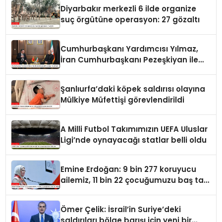
Diyarbakır merkezli 6 ilde organize
suç örgütüne operasyon: 27 gözaltı
Cumhurbaşkanı Yardımcısı Yılmaz,
İran Cumhurbaşkanı Pezeşkiyan ile
görüştü
Şanlıurfa’daki köpek saldırısı olayına
Mülkiye Müfettişi görevlendirildi
A Milli Futbol Takımımızın UEFA Uluslar
Ligi’nde oynayacağı statlar belli oldu
Emine Erdoğan: 9 bin 277 koruyucu
ailemiz, 11 bin 22 çocuğumuzu baş tacı
ediyor
Ömer Çelik: İsrail’in Suriye’deki
saldırıları bölge barışı için yeni bir