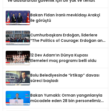
ve uluslararası güvenlik için bir yük ve tehdit
Bakan Fidan İranlı mevkidaşı Arakçi
ile görüştü
Cumhurbaşkanı Erdoğan, liderlere
“The Politics of Courage: Erdoğan and
the Rise of Türkiye” kitabını takdim
etti
12 Dev Adam’ın Dünya Kupası
Elemeleri maç programı belli oldu
Bolu Belediyesinde “irtikap” davası
süreci başladı
Bakan Yumaklı: Orman yangınlarıyla
mücadele eden 28 bin personelimiz
var