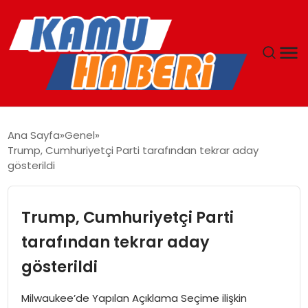
ANASAYFA
Ana Sayfa
Genel
Trump, Cumhuriyetçi Parti tarafından tekrar aday
YAŞAM
gösterildi
GÜNCEL
Trump, Cumhuriyetçi Parti
MAGAZIN
tarafından tekrar aday
gösterildi
EKONOMI
Milwaukee’de Yapılan Açıklama Seçime ilişkin
SPOR