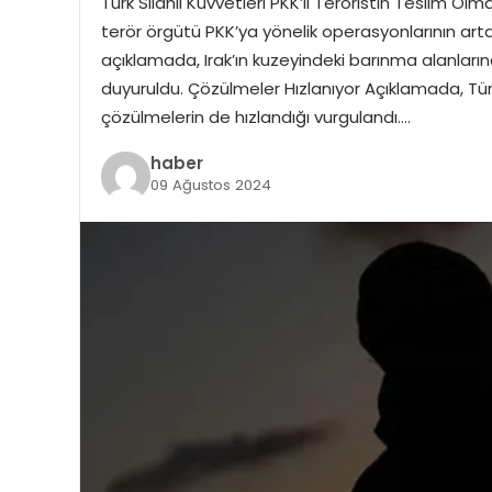
Türk Silahlı Kuvvetleri PKK’lı Teröristin Teslim Olm
terör örgütü PKK’ya yönelik operasyonlarının art
açıklamada, Irak’ın kuzeyindeki barınma alanların
duyuruldu. Çözülmeler Hızlanıyor Açıklamada, Türk S
çözülmelerin de hızlandığı vurgulandı….
haber
09 Ağustos 2024