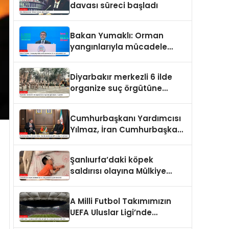
davası süreci başladı
Bakan Yumaklı: Orman
yangınlarıyla mücadele
eden 28 bin personelimiz
var
Diyarbakır merkezli 6 ilde
organize suç örgütüne
operasyon: 27 gözaltı
Cumhurbaşkanı Yardımcısı
Yılmaz, İran Cumhurbaşkanı
Pezeşkiyan ile görüştü
Şanlıurfa’daki köpek
saldırısı olayına Mülkiye
Müfettişi görevlendirildi
A Milli Futbol Takımımızın
UEFA Uluslar Ligi’nde
oynayacağı statlar belli