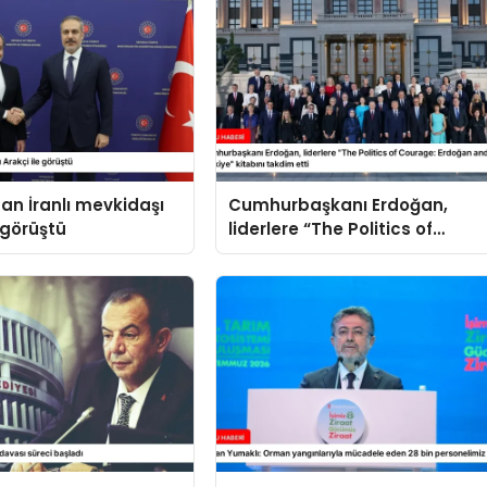
an İranlı mevkidaşı
Cumhurbaşkanı Erdoğan,
 görüştü
liderlere “The Politics of
Courage: Erdoğan and the
Rise of Türkiye” kitabını
takdim etti