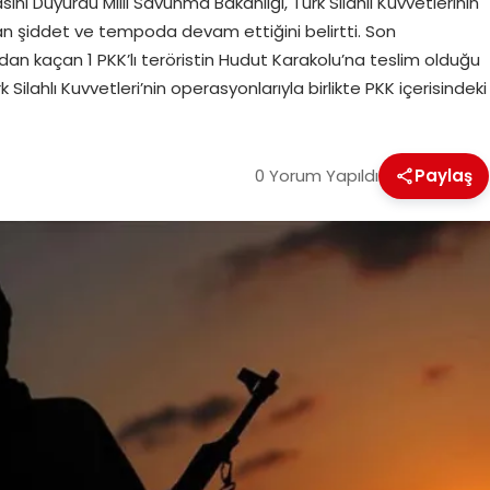
asını Duyurdu Milli Savunma Bakanlığı, Türk Silahlı Kuvvetlerinin
an şiddet ve tempoda devam ettiğini belirtti. Son
dan kaçan 1 PKK’lı teröristin Hudut Karakolu’na teslim olduğu
ilahlı Kuvvetleri’nin operasyonlarıyla birlikte PKK içerisindeki
0 Yorum Yapıldı
Paylaş