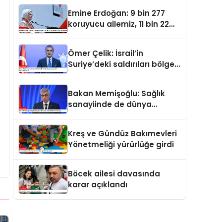
oldu
Emine Erdoğan: 9 bin 277
koruyucu ailemiz, 11 bin 22
çocuğumuzu baş tacı ediyor
Ömer Çelik: İsrail’in
Suriye’deki saldırıları bölge
barışı için yeni bir tehdit
dalgasıdır
Bakan Memişoğlu: Sağlık
sanayiinde de dünya
liderlerinden biri olacağız
Kreş ve Gündüz Bakımevleri
Yönetmeliği yürürlüğe girdi
Böcek ailesi davasında
karar açıklandı