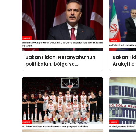
Bakan Fidan: Netanyahu’nun
Bakan Fid
politikaları, bölge ve
Arakçi ile
uluslararası güvenlik için bir
yük ve tehdit