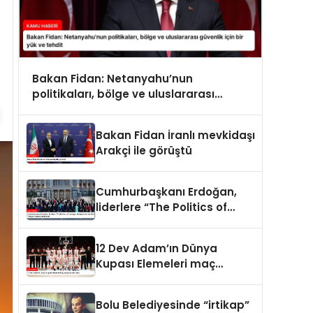
Bakan Fidan: Netanyahu’nun
politikaları, bölge ve uluslararası
güvenlik için bir yük ve tehdit
Bakan Fidan İranlı mevkidaşı
Arakçi ile görüştü
Cumhurbaşkanı Erdoğan,
liderlere “The Politics of
Courage: Erdoğan and the
Rise of Türkiye” kitabını
12 Dev Adam’ın Dünya
takdim etti
Kupası Elemeleri maç
programı belli oldu
Bolu Belediyesinde “irtikap”