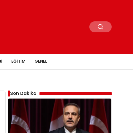
I
EĞITIM
GENEL
Son Dakika