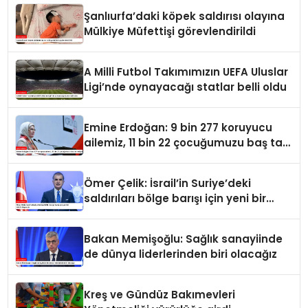
Şanlıurfa’daki köpek saldırısı olayına
Mülkiye Müfettişi görevlendirildi
A Milli Futbol Takımımızın UEFA Uluslar
Ligi’nde oynayacağı statlar belli oldu
Emine Erdoğan: 9 bin 277 koruyucu
ailemiz, 11 bin 22 çocuğumuzu baş tacı
ediyor
Ömer Çelik: İsrail’in Suriye’deki
saldırıları bölge barışı için yeni bir
tehdit dalgasıdır
Bakan Memişoğlu: Sağlık sanayiinde
de dünya liderlerinden biri olacağız
Kreş ve Gündüz Bakımevleri