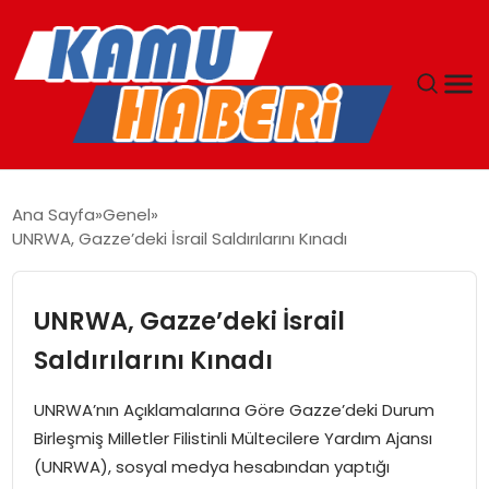
ANASAYFA
Ana Sayfa
Genel
UNRWA, Gazze’deki İsrail Saldırılarını Kınadı
YAŞAM
GÜNCEL
UNRWA, Gazze’deki İsrail
Saldırılarını Kınadı
MAGAZIN
UNRWA’nın Açıklamalarına Göre Gazze’deki Durum
EKONOMI
Birleşmiş Milletler Filistinli Mültecilere Yardım Ajansı
(UNRWA), sosyal medya hesabından yaptığı
SPOR