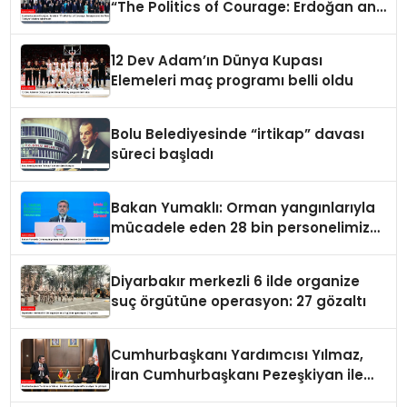
“The Politics of Courage: Erdoğan and
the Rise of Türkiye” kitabını takdim
etti
12 Dev Adam’ın Dünya Kupası
Elemeleri maç programı belli oldu
Bolu Belediyesinde “irtikap” davası
süreci başladı
Bakan Yumaklı: Orman yangınlarıyla
mücadele eden 28 bin personelimiz
var
Diyarbakır merkezli 6 ilde organize
suç örgütüne operasyon: 27 gözaltı
Cumhurbaşkanı Yardımcısı Yılmaz,
İran Cumhurbaşkanı Pezeşkiyan ile
görüştü