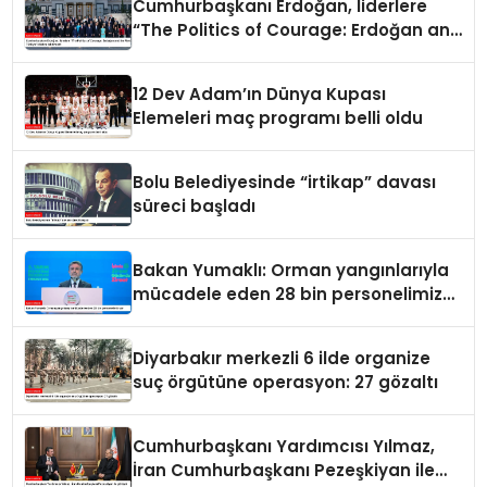
Cumhurbaşkanı Erdoğan, liderlere
“The Politics of Courage: Erdoğan and
the Rise of Türkiye” kitabını takdim
etti
12 Dev Adam’ın Dünya Kupası
Elemeleri maç programı belli oldu
Bolu Belediyesinde “irtikap” davası
süreci başladı
Bakan Yumaklı: Orman yangınlarıyla
mücadele eden 28 bin personelimiz
var
Diyarbakır merkezli 6 ilde organize
suç örgütüne operasyon: 27 gözaltı
Cumhurbaşkanı Yardımcısı Yılmaz,
İran Cumhurbaşkanı Pezeşkiyan ile