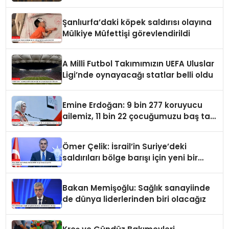
görüştü
Şanlıurfa’daki köpek saldırısı olayına
Mülkiye Müfettişi görevlendirildi
A Milli Futbol Takımımızın UEFA Uluslar
Ligi’nde oynayacağı statlar belli oldu
Emine Erdoğan: 9 bin 277 koruyucu
ailemiz, 11 bin 22 çocuğumuzu baş tacı
ediyor
Ömer Çelik: İsrail’in Suriye’deki
saldırıları bölge barışı için yeni bir
tehdit dalgasıdır
Bakan Memişoğlu: Sağlık sanayiinde
de dünya liderlerinden biri olacağız