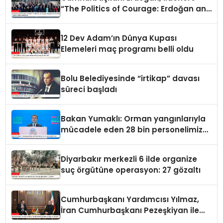
“The Politics of Courage: Erdoğan and
the Rise of Türkiye” kitabını takdim
etti
12 Dev Adam’ın Dünya Kupası
Elemeleri maç programı belli oldu
Bolu Belediyesinde “irtikap” davası
süreci başladı
Bakan Yumaklı: Orman yangınlarıyla
mücadele eden 28 bin personelimiz
var
Diyarbakır merkezli 6 ilde organize
suç örgütüne operasyon: 27 gözaltı
Cumhurbaşkanı Yardımcısı Yılmaz,
İran Cumhurbaşkanı Pezeşkiyan ile
görüştü