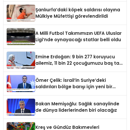
Şanlıurfa’daki köpek saldırısı olayına
Mülkiye Müfettişi görevlendirildi
A Milli Futbol Takımımızın UEFA Uluslar
Ligi’nde oynayacağı statlar belli oldu
Emine Erdoğan: 9 bin 277 koruyucu
ailemiz, 11 bin 22 çocuğumuzu baş tacı
ediyor
Ömer Çelik: İsrail’in Suriye’deki
saldırıları bölge barışı için yeni bir
tehdit dalgasıdır
Bakan Memişoğlu: Sağlık sanayiinde
de dünya liderlerinden biri olacağız
Kreş ve Gündüz Bakımevleri