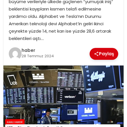
büyüme verileriyle ülkede güçlenen “yumuşak iniş”
beklentisi kayıpların kısmen telafi edilmesine
TEKNOLOJI
yardımcı oldu. Alphabet ve Tesla’nın Durumu
Amerikan teknoloji devi Alphabet’in geliri ikinci
EĞITIM
çeyrekte yüzde 14, net karı ise yüzde 28,6 artarak
beklentileri aştı….
GENEL
haber
Paylaş
28 Temmuz 2024