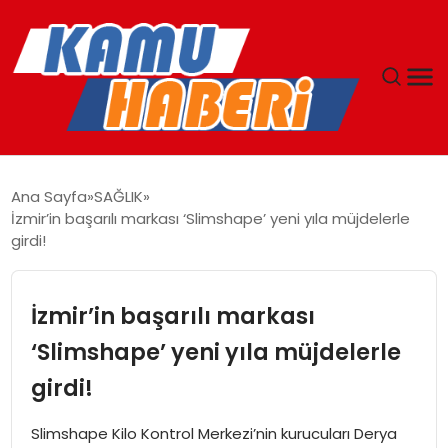
ANASAYFA
Ana Sayfa
SAĞLIK
İzmir’in başarılı markası ‘Slimshape’ yeni yıla müjdelerle
YAŞAM
girdi!
GÜNCEL
İzmir’in başarılı markası
MAGAZIN
‘Slimshape’ yeni yıla müjdelerle
girdi!
EKONOMI
Slimshape Kilo Kontrol Merkezi’nin kurucuları Derya
SPOR