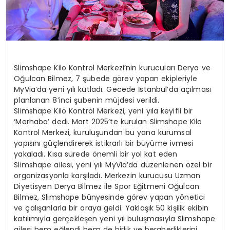
Slimshape Kilo Kontrol Merkezi’nin kurucuları Derya ve
Oğulcan Bilmez, 7 şubede görev yapan ekipleriyle
MyVia’da yeni yılı kutladı. Gecede İstanbul’da açılması
planlanan 8’inci şubenin müjdesi verildi.
Slimshape Kilo Kontrol Merkezi, yeni yıla keyifli bir
‘Merhaba’ dedi. Mart 2025’te kurulan Slimshape Kilo
Kontrol Merkezi, kuruluşundan bu yana kurumsal
yapısını güçlendirerek istikrarlı bir büyüme ivmesi
yakaladı. Kısa sürede önemli bir yol kat eden
Slimshape ailesi, yeni yılı MyVia’da düzenlenen özel bir
organizasyonla karşıladı. Merkezin kurucusu Uzman
Diyetisyen Derya Bilmez ile Spor Eğitmeni Oğulcan
Bilmez, Slimshape bünyesinde görev yapan yönetici
ve çalışanlarla bir araya geldi. Yaklaşık 50 kişilik ekibin
katılımıyla gerçekleşen yeni yıl buluşmasıyla Slimshape
ailesi hem eğlendi hem de birlik ve beraberliklerini