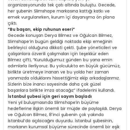
organizasyonunda tek çatı altında buluştu. Gecede,
her şubenin Slimshape markasına kattığı katkı ve
emek vurgulanırken, kurum içi dayanışma ön plana
çıktı.
“Bu başarı, ekip ruhunun eseri”
Gecede konuşan Derya Bilmez ve Oğulcan Bilmez,
Slimshape’in bugün geldiği noktada ekip emeğinin
belirleyici olduğuna dikkati çekti. Şube yöneticileri ve
çalışanlara özverili çalışmaları için teşekkür eden
Bilmez çifti, “Kurulduğumuz günden bu yana emin
adımlarla ilerliyoruz. Bu yolculukta en büyük gücümüz,
birlikte üretmeye inanan ve bu yolda her zaman
yanımızda olduklarını hissettiğimiz ekip arkadaşlarımız.
Sizlerin bize inancı sayesinde daha çok güzel
başarılara birlikte imza atacağız” ifadelerini kullandı.
İstanbul şubesi için geri sayım başladı
Yeni yıl buluşmasında Slimshape’in büyüme
hedeflerine ilişkin önemli bir müjde de paylaşıldı. Derya
ve Oğulcan Bilmez, 8’inci şubenin çok yakında
İstanbul’da açılacağını duyurdu. İstanbul şubesinin,
markanın kurumsal büyüme sürecinde önemli bir eşik