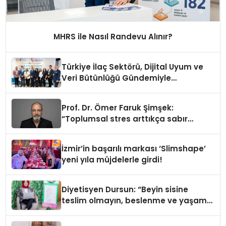
MHRS ile Nasıl Randevu Alınır?
Türkiye İlaç Sektörü, Dijital Uyum ve
Veri Bütünlüğü Gündemiyle
İstanbul’da Buluştu
Prof. Dr. Ömer Faruk Şimşek:
“Toplumsal stres arttıkça sabır
eşiğimiz düşüyor”
İzmir’in başarılı markası ‘Slimshape’
yeni yıla müjdelerle girdi!
Diyetisyen Dursun: “Beyin sisine
teslim olmayın, beslenme ve yaşam
tarzınızı değiştirin!”