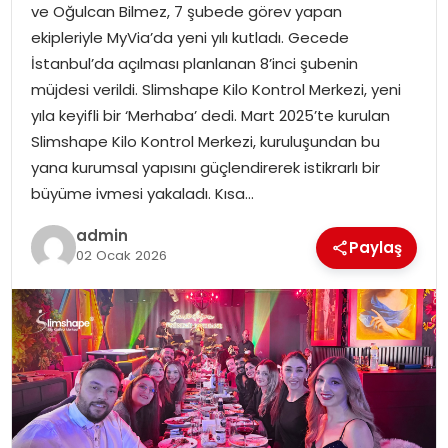
ve Oğulcan Bilmez, 7 şubede görev yapan
ekipleriyle MyVia’da yeni yılı kutladı. Gecede
TEKNOLOJI
İstanbul’da açılması planlanan 8’inci şubenin
müjdesi verildi. Slimshape Kilo Kontrol Merkezi, yeni
EĞITIM
yıla keyifli bir ‘Merhaba’ dedi. Mart 2025’te kurulan
Slimshape Kilo Kontrol Merkezi, kuruluşundan bu
GENEL
yana kurumsal yapısını güçlendirerek istikrarlı bir
büyüme ivmesi yakaladı. Kısa…
admin
Paylaş
02 Ocak 2026