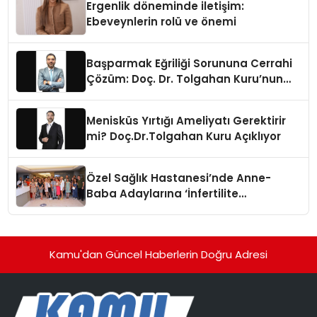
Ergenlik döneminde iletişim:
Ebeveynlerin rolü ve önemi
Başparmak Eğriliği Sorununa Cerrahi
Çözüm: Doç. Dr. Tolgahan Kuru’nun
Önerileri
Menisküs Yırtığı Ameliyatı Gerektirir
mi? Doç.Dr.Tolgahan Kuru Açıklıyor
Özel Sağlık Hastanesi’nde Anne-
Baba Adaylarına ‘İnfertilite
Konferansı’
Kamu'dan Güncel Haberlerin Doğru Adresi