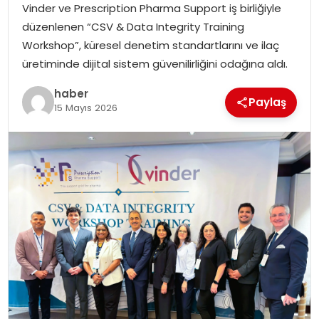
Vinder ve Prescription Pharma Support iş birliğiyle
düzenlenen “CSV & Data Integrity Training
TEKNOLOJI
Workshop”, küresel denetim standartlarını ve ilaç
üretiminde dijital sistem güvenilirliğini odağına aldı.
EĞITIM
haber
Paylaş
GENEL
15 Mayıs 2026