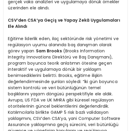
gerçek vaka analizleri ve uygulamaya dönük örnekler
üzerinden ele alındı.
CSV’den CSA’ya Geçiş ve Yapay Zekâ Uygulamaları
Ele Alındı
Eğitime liderlik eden, ilaç sektöründe risk yönetimi ve
regülasyon uyumu alanında baş danışman olarak
görev yapan
Sam Brooks
(Brooks Information
Integrity Innovations Direktörü ve Baş Danışmanı),
program boyunca teorik anlatımın ötesine geçen
interaktif ve uygulamaya dönük bir yaklaşım
benimsediklerini belirtti. Brooks, eğitime ilişkin
değerlendirmesinde şunları söyledi: “İki gün boyunca
sistem kontrolü ve veri bütünlüğünün temel
başlıklarını yaşam döngüsü perspektifiyle ele aldık.
Avrupa, US FDA ve UK MHRA gibi küresel regülasyon
otoritelerinin güncel beklentilerini değerlendirdik.
Katılımcılarla birlikte GAMP 5 risk bazlı validasyon
yaklaşımını, CSV’den CSA’ya, yani Computer Software
Assurance yaklaşımına geçiş sürecini, veri bütünlüğü
güvence ve yönetişim konularını ve regülasyon