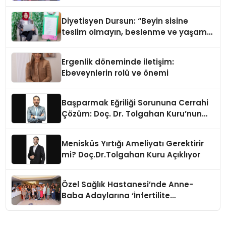
Diyetisyen Dursun: “Beyin sisine
teslim olmayın, beslenme ve yaşam
tarzınızı değiştirin!”
Ergenlik döneminde iletişim:
Ebeveynlerin rolü ve önemi
Başparmak Eğriliği Sorununa Cerrahi
Çözüm: Doç. Dr. Tolgahan Kuru’nun
Önerileri
Menisküs Yırtığı Ameliyatı Gerektirir
mi? Doç.Dr.Tolgahan Kuru Açıklıyor
Özel Sağlık Hastanesi’nde Anne-
Baba Adaylarına ‘İnfertilite
Konferansı’