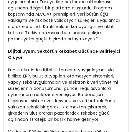
uygulamaların Türkiye ilaç sektörüne aktarılması
açısından değerli bir platform oluşturdu. Program
kapsamında ALCOA+ prensipleri, veri bütünlüğü
yaklaşımı ve risk bazlı validasyon süreçleri uygulamalı
olarak ele alındı. Katılımcıların konuya ilgisi ve aktif
katılımı, Türkiye pazarının bu alandaki gelişim
potansiyelini güçlü biçimde ortaya koydu.”
Dijital Uyum, Sektörün Rekabet Gücünde Belirleyici
Oluyor
İlaç üretiminde dijital sistemlerin yaygınlaşmasıyla
birlikte ERP, bulut altyapıları, otomasyon sistemleri,
yapay zekâ uygulamaları ve elektronik veri yönetimi
süreçlerinin dönüşümünü, güncel regülasyonlara
uyumunun merkezine yerleşiyor. Bu dönüşüm,
bilgisayarlı sistem validasyonu ve veri bütünlüğünü
yalnızca teknik bir gereklilik olmaktan çıkararak,
şirketlerin uluslararası pazarlardaki rekabet gücü
açısından stratejik bir başlık haline getiriyor.
Vinder ve PPS iş birliğiyle gerçekleştirilen eğitim