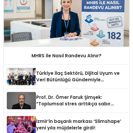
MHRS ile Nasıl Randevu Alınır?
Türkiye İlaç Sektörü, Dijital Uyum ve
Veri Bütünlüğü Gündemiyle
İstanbul’da Buluştu
Prof. Dr. Ömer Faruk Şimşek:
“Toplumsal stres arttıkça sabır
eşiğimiz düşüyor”
İzmir’in başarılı markası ‘Slimshape’
yeni yıla müjdelerle girdi!