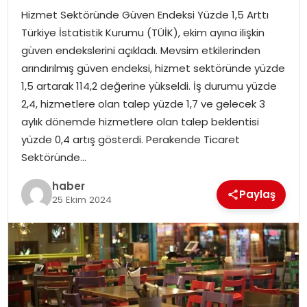
Hizmet Sektöründe Güven Endeksi Yüzde 1,5 Arttı
TEKNOLOJI
Türkiye İstatistik Kurumu (TÜİK), ekim ayına ilişkin
güven endekslerini açıkladı. Mevsim etkilerinden
EĞITIM
arındırılmış güven endeksi, hizmet sektöründe yüzde
1,5 artarak 114,2 değerine yükseldi. İş durumu yüzde
GENEL
2,4, hizmetlere olan talep yüzde 1,7 ve gelecek 3
aylık dönemde hizmetlere olan talep beklentisi
yüzde 0,4 artış gösterdi. Perakende Ticaret
Sektöründe…
haber
Paylaş
25 Ekim 2024