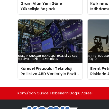
Gram Altın Yeni Güne
Kalkınma 
Yükselişle Başladı
İstihdamı
Destek S
Küresel Piyasalar Teknoloji
Brent Petr
Rallisi ve ABD Verileriyle Pozitif
Risklerin
Seyrediyor
Düştü
Kamu'dan Güncel Haberlerin Doğru Adresi