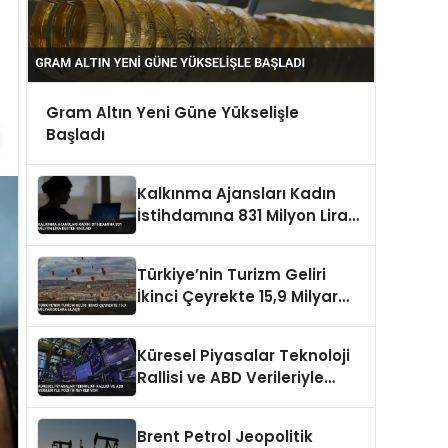
Gram Altın Yeni Güne Yükselişle
Başladı
Kalkınma Ajansları Kadın
İstihdamına 831 Milyon Lira
Destek Sağladı
Türkiye’nin Turizm Geliri
İkinci Çeyrekte 15,9 Milyar
Dolara Ulaştı
Küresel Piyasalar Teknoloji
Rallisi ve ABD Verileriyle
Pozitif Seyrediyor
Brent Petrol Jeopolitik