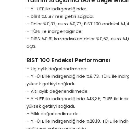
Yatırım Araçlarına Göre Değerlend
– Yİ-ÜFE ile indirgendiğinde:
– DİBS %0,87 reel getiri sağladı.
– Dolar %0,37, euro %0,77, BIST 100 endeksi %1,41
– TÜFE ile indirgendiğinde:
– DİBS %0,61 kazandırırken dolar %0,63, euro %1,
açtı.
BIST 100 Endeksi Performansı
– Üç aylık değerlendirmede:
– Yİ-ÜFE ile indirgendiğinde %8,73, TÜFE ile indi
yüksek getiriyi sağladı.
– Altı aylık değerlendirmede:
– Yİ-ÜFE ile indirgendiğinde %13,35, TÜFE ile in
yüksek getiriyi sağladı.
– Yıllık değerlendirmede:
– Yİ-ÜFE ile indirgendiğinde %28,18, TÜFE ile indi
sağlayan yatırım aracı oldu.