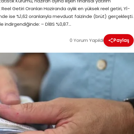
statistik Kurumu, haziran ayına ilişkin finansal yatırım
k Reel Getiri Oranları Haziranda aylık en yüksek reel getiri, Yİ-
ğinde ise %1,62 oranlarıyla mevduat faizinde (brüt) gerçekleşti.
le indirgendiğinde: – DİBS %0,87…
0 Yorum Yapıldı
Paylaş