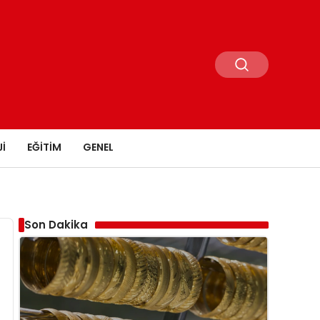
I
EĞITIM
GENEL
Son Dakika