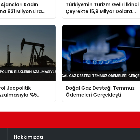
Ajansları Kadın
Türkiye’nin Turizm Geliri İkinci
na 831 Milyon Lira
Çeyrekte 15,9 Milyar Dolara
ağladı
Ulaştı
ol Jeopolitik
Doğal Gaz Desteği Temmuz
 Azalmasıyla %5
Ödemeleri Gerçekleşti
Hakkımızda