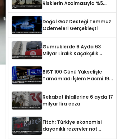
Risklerin Azalmasıyla %5
Düştü
Doğal Gaz Desteği Temmuz
Ödemeleri Gerçekleşti
Gümrüklerde 6 Ayda 63
Milyar Liralık Kaçakçılık
Engellendi
BIST 100 Günü Yükselişle
Tamamladı İşlem Hacmi 193
Milyar Lira Oldu
Rekabet ihlallerine 6 ayda 17
milyar lira ceza
Fitch: Türkiye ekonomisi
dayanıklı rezervler not
artışının anahtarı olacak