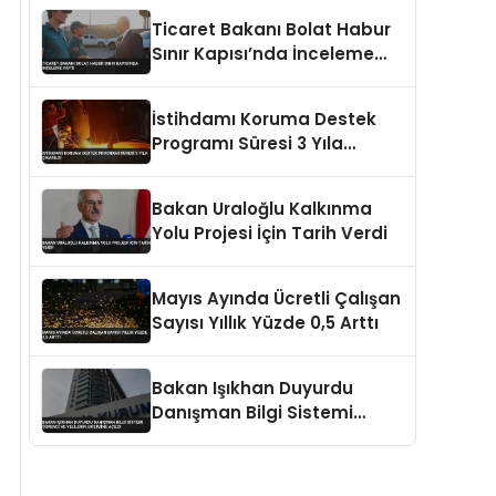
Ticaret Bakanı Bolat Habur
Sınır Kapısı’nda İnceleme
Yaptı
İstihdamı Koruma Destek
Programı Süresi 3 Yıla
Çıkarıldı
Bakan Uraloğlu Kalkınma
Yolu Projesi İçin Tarih Verdi
Mayıs Ayında Ücretli Çalışan
Sayısı Yıllık Yüzde 0,5 Arttı
Bakan Işıkhan Duyurdu
Danışman Bilgi Sistemi
Öğrenci ve Velilerin Erişimine
Açıldı