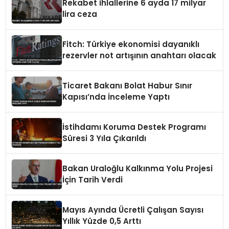
Rekabet ihlallerine 6 ayda 17 milyar
lira ceza
Fitch: Türkiye ekonomisi dayanıklı
rezervler not artışının anahtarı olacak
Ticaret Bakanı Bolat Habur Sınır
Kapısı’nda İnceleme Yaptı
İstihdamı Koruma Destek Programı
Süresi 3 Yıla Çıkarıldı
Bakan Uraloğlu Kalkınma Yolu Projesi
İçin Tarih Verdi
Mayıs Ayında Ücretli Çalışan Sayısı
Yıllık Yüzde 0,5 Arttı