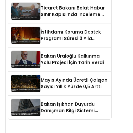
Ticaret Bakanı Bolat Habur
Sınır Kapısı’nda İnceleme
Yaptı
İstihdamı Koruma Destek
Programı Süresi 3 Yıla
Çıkarıldı
Bakan Uraloğlu Kalkınma
Yolu Projesi İçin Tarih Verdi
Mayıs Ayında Ücretli Çalışan
Sayısı Yıllık Yüzde 0,5 Arttı
Bakan Işıkhan Duyurdu
Danışman Bilgi Sistemi
Öğrenci ve Velilerin Erişimine
Açıldı