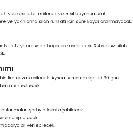
ah vesikası iptal edilecek ve 5 yıl boyunca silah
e ve yakınlarına silah ruhsatı için süre kaydı aranmayacak.
 5 ila 12 yıl arasında hapis cezası alacak. Ruhsatsız silah
ak.
nımı
in lira ceza kesilecek. Ayrıca sürücü belgeleri 30 gün
ikten men edilecek.
e bulunmaları şartıyla lokal açabilecek.
sine sahip olacak.
 madalyalar verilebilecek.