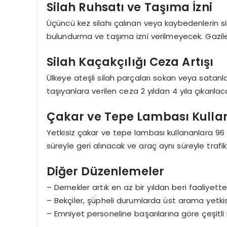
Silah Ruhsatı ve Taşıma İzni
Üçüncü kez silahı çalınan veya kaybedenlerin sil
bulundurma ve taşıma izni verilmeyecek. Gaziler
Silah Kaçakçılığı Ceza Artışı
Ülkeye ateşli silah parçaları sokan veya satanlar
taşıyanlara verilen ceza 2 yıldan 4 yıla çıkarılac
Çakar ve Tepe Lambası Kulla
Yetkisiz çakar ve tepe lambası kullananlara 96 b
süreyle geri alınacak ve araç aynı süreyle traf
Diğer Düzenlemeler
– Dernekler artık en az bir yıldan beri faaliyett
– Bekçiler, şüpheli durumlarda üst arama yetki
– Emniyet personeline başarılarına göre çeşitli