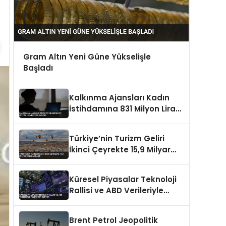
Gram Altın Yeni Güne Yükselişle
Başladı
Kalkınma Ajansları Kadın
İstihdamına 831 Milyon Lira
Destek Sağladı
Türkiye’nin Turizm Geliri
İkinci Çeyrekte 15,9 Milyar
Dolara Ulaştı
Küresel Piyasalar Teknoloji
Rallisi ve ABD Verileriyle
Pozitif Seyrediyor
Brent Petrol Jeopolitik