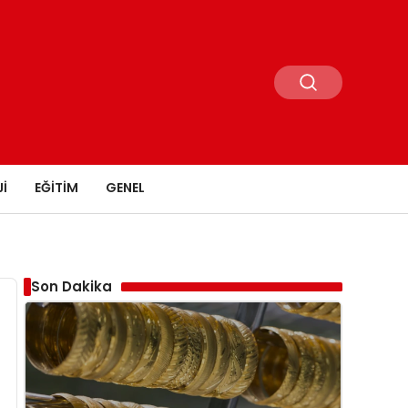
I
EĞITIM
GENEL
Son Dakika