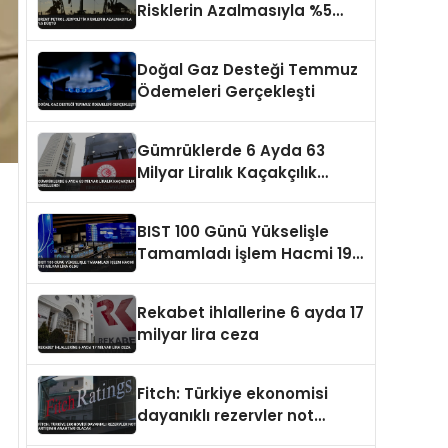
Risklerin Azalmasıyla %5
Düştü
Doğal Gaz Desteği Temmuz
Ödemeleri Gerçekleşti
Gümrüklerde 6 Ayda 63
Milyar Liralık Kaçakçılık
Engellendi
BIST 100 Günü Yükselişle
Tamamladı İşlem Hacmi 193
Milyar Lira Oldu
Rekabet ihlallerine 6 ayda 17
milyar lira ceza
Fitch: Türkiye ekonomisi
dayanıklı rezervler not
artışının anahtarı olacak