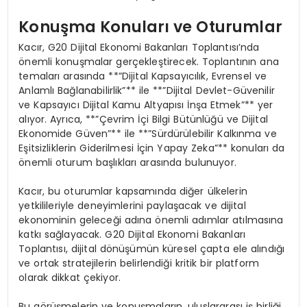
Konuşma Konuları ve Oturumlar
Kacır, G20 Dijital Ekonomi Bakanları Toplantısı’nda
önemli konuşmalar gerçekleştirecek. Toplantının ana
temaları arasında **”Dijital Kapsayıcılık, Evrensel ve
Anlamlı Bağlanabilirlik”** ile **”Dijital Devlet-Güvenilir
ve Kapsayıcı Dijital Kamu Altyapısı İnşa Etmek”** yer
alıyor. Ayrıca, **”Çevrim İçi Bilgi Bütünlüğü ve Dijital
Ekonomide Güven”** ile **”Sürdürülebilir Kalkınma ve
Eşitsizliklerin Giderilmesi İçin Yapay Zeka”** konuları da
önemli oturum başlıkları arasında bulunuyor.
Kacır, bu oturumlar kapsamında diğer ülkelerin
yetkilileriyle deneyimlerini paylaşacak ve dijital
ekonominin geleceği adına önemli adımlar atılmasına
katkı sağlayacak. G20 Dijital Ekonomi Bakanları
Toplantısı, dijital dönüşümün küresel çapta ele alındığı
ve ortak stratejilerin belirlendiği kritik bir platform
olarak dikkat çekiyor.
Bu görüşmelerin ve konuşmaların, uluslararası iş birliği